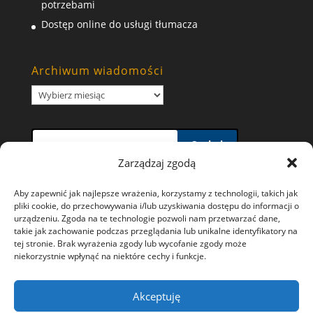
potrzebami
Dostęp online do usługi tłumacza
Archiwum wiadomości
Archiwum
wiadomości
Szukaj
Zarządzaj zgodą
Aby zapewnić jak najlepsze wrażenia, korzystamy z technologii, takich jak
pliki cookie, do przechowywania i/lub uzyskiwania dostępu do informacji o
urządzeniu. Zgoda na te technologie pozwoli nam przetwarzać dane,
takie jak zachowanie podczas przeglądania lub unikalne identyfikatory na
Polityka prywatności i wykorzystywania plików
tej stronie. Brak wyrażenia zgody lub wycofanie zgody może
niekorzystnie wpłynąć na niektóre cechy i funkcje.
Cookies
Ochrona danych osobowych
Akceptuję
Polityka plików cookies (EU)