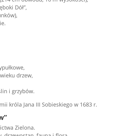
ęboki Dół”,
unków),
ie.
ypułkowe,
wieku drzew,
lin i grzybów.
mii króla Jana III Sobieskiego w 1683 r.
w”
nictwa Zielona.
y, drzewostan, fauna i flora.