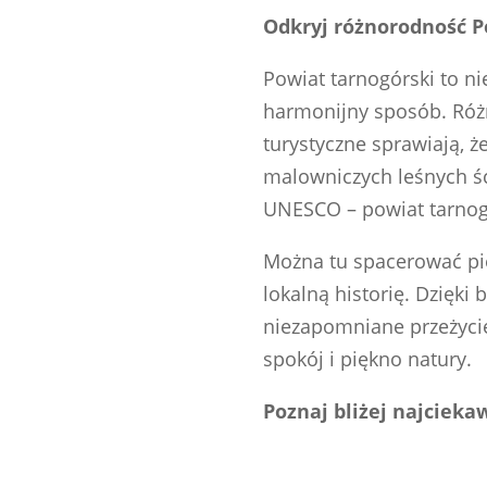
Odkryj różnorodność P
Powiat tarnogórski to ni
harmonijny sposób. Różn
turystyczne sprawiają, ż
malowniczych leśnych ści
UNESCO – powiat tarnogó
Można tu spacerować pie
lokalną historię. Dzięki 
niezapomniane przeżycie 
spokój i piękno natury.
Poznaj bliżej najcieka