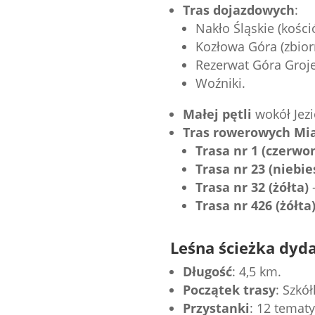
Tras dojazdowych
:
Nakło Śląskie (kości
Kozłowa Góra (zbiorn
Rezerwat Góra Groje
Woźniki.
Małej pętli
wokół Jezi
Tras rowerowych Mia
Trasa nr 1 (czerwo
Trasa nr 23 (niebie
Trasa nr 32 (żółta)
Trasa nr 426 (żółta
Leśna ścieżka dyd
Długość
: 4,5 km.
Początek trasy
: Szkó
Przystanki
: 12 temat