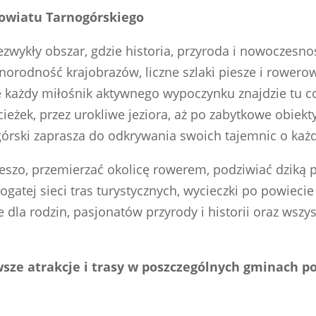
owiatu Tarnogórskiego
ezwykły obszar, gdzie historia, przyroda i nowoczesno
orodność krajobrazów, liczne szlaki piesze i rowerow
e każdy miłośnik aktywnego wypoczynku znajdzie tu co
eżek, przez urokliwe jeziora, aż po zabytkowe obiekty
rski zaprasza do odkrywania swoich tajemnic o każd
szo, przemierzać okolicę rowerem, podziwiać dziką pr
bogatej sieci tras turystycznych, wycieczki po powieci
dla rodzin, pasjonatów przyrody i historii oraz wszyst
wsze atrakcje i trasy w poszczególnych gminach p