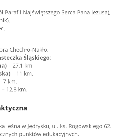
ół Parafii Najświętszego Serca Pana Jezusa),
ik),
c,
ora Chechło-Nakło.
steczka Śląskiego
:
na)
– 27,1 km,
ska)
– 11 km,
– 7 km,
)
– 12,8 km.
aktyczna
łka leśna w Jędrysku, ul. ks. Rogowskiego 62.
ycznych punktów edukacyjnych.