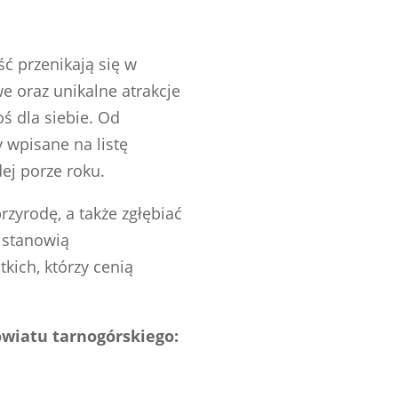
ść przenikają się w
e oraz unikalne atrakcje
ś dla siebie. Od
 wpisane na listę
ej porze roku.
zyrodę, a także zgłębiać
e stanowią
kich, którzy cenią
owiatu tarnogórskiego: