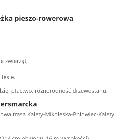
ieżka pieszo-rowerowa
e zwierząt,
lesie.
ędzie, ptactwo, różnorodność drzewostanu.
nersmarcka
rowa trasa Kalety-Mikołeska-Pniowiec-Kalety.
(214 cm obwodu, 16 m wysokości),