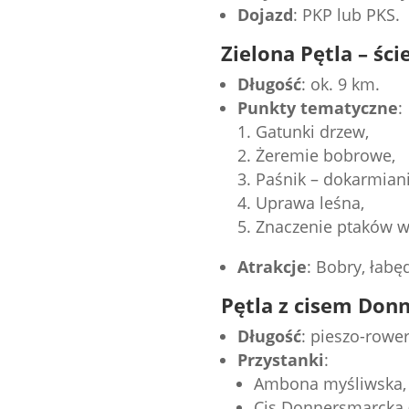
Dojazd
: PKP lub PKS.
Zielona Pętla – śc
Długość
: ok. 9 km.
Punkty tematyczne
:
Gatunki drzew,
Żeremie bobrowe,
Paśnik – dokarmiani
Uprawa leśna,
Znaczenie ptaków w 
Atrakcje
: Bobry, łab
Pętla z cisem Don
Długość
: pieszo-rowe
Przystanki
:
Ambona myśliwska,
Cis Donnersmarcka 