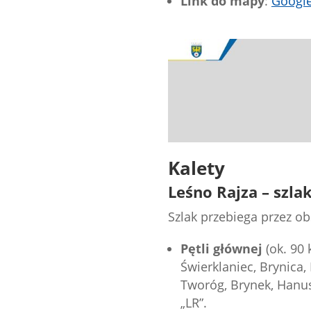
Link do mapy
:
Googl
Kalety
Leśno Rajza – szl
Szlak przebiega przez ob
Pętli głównej
(ok. 90 
Świerklaniec, Brynica,
Tworóg, Brynek, Hanus
„LR”.