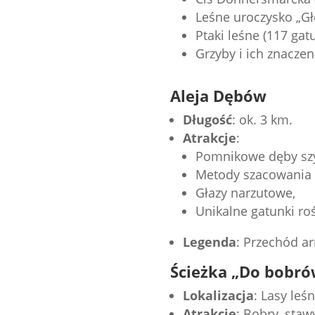
Leśne uroczysko „Gł
Ptaki leśne (117 gat
Grzyby i ich znaczen
Aleja Dębów
Długość
: ok. 3 km.
Atrakcje
:
Pomnikowe dęby sz
Metody szacowania 
Głazy narzutowe,
Unikalne gatunki roś
Legenda
: Przechód ar
Ścieżka „Do bobró
Lokalizacja
: Lasy leś
Atrakcje
: Bobry, staw