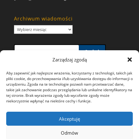
Archiwum wiadomości
Archiwum
wiadomości
Szukaj
Zarządzaj zgodą
Aby zapewnić jak najlepsze wrażenia, korzystamy z technologii, takich jak
pliki cookie, do przechowywania i/lub uzyskiwania dostępu do informacji o
urządzeniu. Zgoda na te technologie pozwoli nam przetwarzać dane,
takie jak zachowanie podczas przeglądania lub unikalne identyfikatory na
Polityka prywatności i wykorzystywania plików
tej stronie. Brak wyrażenia zgody lub wycofanie zgody może
niekorzystnie wpłynąć na niektóre cechy i funkcje.
Cookies
Ochrona danych osobowych
Akceptuję
Polityka plików cookies (EU)
Odmów