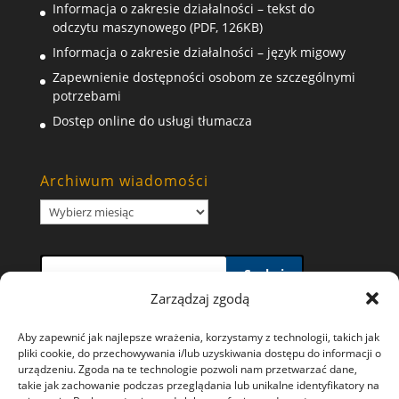
Informacja o zakresie działalności – tekst do
odczytu maszynowego (PDF, 126KB)
Informacja o zakresie działalności – język migowy
Zapewnienie dostępności osobom ze szczególnymi
potrzebami
Dostęp online do usługi tłumacza
Archiwum wiadomości
Archiwum
wiadomości
Szukaj
Zarządzaj zgodą
Aby zapewnić jak najlepsze wrażenia, korzystamy z technologii, takich jak
pliki cookie, do przechowywania i/lub uzyskiwania dostępu do informacji o
urządzeniu. Zgoda na te technologie pozwoli nam przetwarzać dane,
takie jak zachowanie podczas przeglądania lub unikalne identyfikatory na
Polityka prywatności i wykorzystywania plików