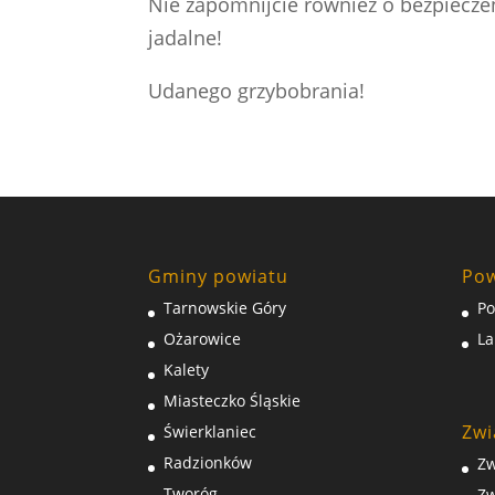
Nie zapomnijcie również o bezpieczeń
jadalne!
Udanego grzybobrania!
Gminy powiatu
Pow
Tarnowskie Góry
Po
Ożarowice
La
Kalety
Miasteczko Śląskie
Zwi
Świerklaniec
Radzionków
Zw
Tworóg
Zw