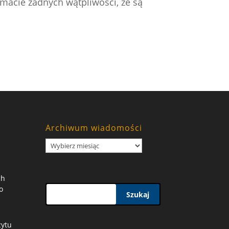
 macie żadnych wątpliwości, że są
Archiwum wiadomości
Archiwum
wiadomości
ch
o
Szukaj
zytu