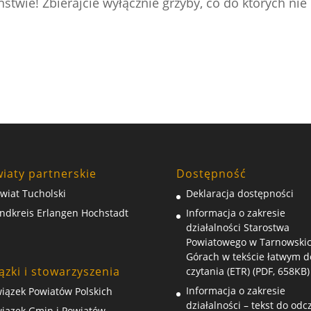
stwie! Zbierajcie wyłącznie grzyby, co do których nie
iaty partnerskie
Dostępność
wiat Tucholski
Deklaracja dostępności
ndkreis Erlangen Hochstadt
Informacja o zakresie
działalności Starostwa
Powiatowego w Tarnowski
Górach w tekście łatwym d
ązki i stowarzyszenia
czytania (ETR) (PDF, 658KB)
Informacja o zakresie
iązek Powiatów Polskich
działalności – tekst do odc
iązek Gmin i Powiatów