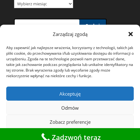
Archiwum
wiadomości
Szukaj
Zarządzaj zgodą
Aby zapewnić jak najlepsze wrażenia, korzystamy z technologii, takich jak
pliki cookie, do przechowywania i/lub uzyskiwania dostępu do informacji o
urządzeniu. Zgoda na te technologie pozwoli nam przetwarzać dane,
takie jak zachowanie podczas przeglądania lub unikalne identyfikatory na
Polityka prywatności i wykorzystywania plików
tej stronie. Brak wyrażenia zgody lub wycofanie zgody może
niekorzystnie wpłynąć na niektóre cechy i funkcje.
Cookies
Ochrona danych osobowych
Akceptuję
Polityka plików cookies (EU)
Odmów
Zobacz preferencje
Starostwo Powiatowe w Tarnowskich
Zadzwoń teraz
Górach
Polityka plików cookies