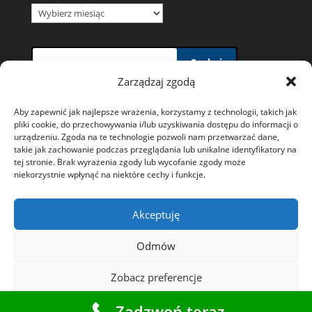
Archiwum
wiadomości
Szukaj
Zarządzaj zgodą
Aby zapewnić jak najlepsze wrażenia, korzystamy z technologii, takich jak
pliki cookie, do przechowywania i/lub uzyskiwania dostępu do informacji o
urządzeniu. Zgoda na te technologie pozwoli nam przetwarzać dane,
takie jak zachowanie podczas przeglądania lub unikalne identyfikatory na
Polityka prywatności i wykorzystywania plików
tej stronie. Brak wyrażenia zgody lub wycofanie zgody może
niekorzystnie wpłynąć na niektóre cechy i funkcje.
Cookies
Ochrona danych osobowych
Akceptuję
Polityka plików cookies (EU)
Odmów
Zobacz preferencje
Starostwo Powiatowe w Tarnowskich
Zadzwoń teraz
Górach
Polityka plików cookies