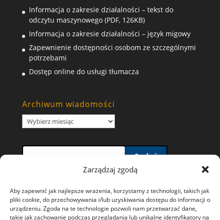
Informacja o zakresie działalności – tekst do
odczytu maszynowego (PDF, 126KB)
Informacja o zakresie działalności – język migowy
Zapewnienie dostępności osobom ze szczególnymi
potrzebami
Dostęp online do usługi tłumacza
Archiwum wiadomości
Archiwum
wiadomości
Szukaj
Zarządzaj zgodą
Aby zapewnić jak najlepsze wrażenia, korzystamy z technologii, takich jak
pliki cookie, do przechowywania i/lub uzyskiwania dostępu do informacji o
urządzeniu. Zgoda na te technologie pozwoli nam przetwarzać dane,
takie jak zachowanie podczas przeglądania lub unikalne identyfikatory na