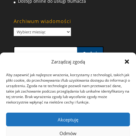
Dostęp online do usługi tłumacza
Archiwum wiadomości
Archiwum
wiadomości
Szukaj
Zarządzaj zgodą
Aby zapewnić jak najlepsze wrażenia, korzystamy z technologii, takich jak
pliki cookie, do przechowywania i/lub uzyskiwania dostępu do informacji o
urządzeniu. Zgoda na te technologie pozwoli nam przetwarzać dane,
takie jak zachowanie podczas przeglądania lub unikalne identyfikatory na
Polityka prywatności i wykorzystywania plików
tej stronie. Brak wyrażenia zgody lub wycofanie zgody może
niekorzystnie wpłynąć na niektóre cechy i funkcje.
Cookies
Ochrona danych osobowych
Akceptuję
Polityka plików cookies (EU)
Odmów