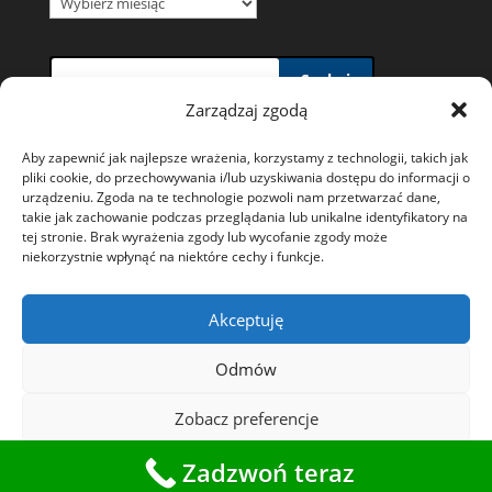
wiadomości
Szukaj
Zarządzaj zgodą
Aby zapewnić jak najlepsze wrażenia, korzystamy z technologii, takich jak
pliki cookie, do przechowywania i/lub uzyskiwania dostępu do informacji o
urządzeniu. Zgoda na te technologie pozwoli nam przetwarzać dane,
takie jak zachowanie podczas przeglądania lub unikalne identyfikatory na
Polityka prywatności i wykorzystywania plików
tej stronie. Brak wyrażenia zgody lub wycofanie zgody może
niekorzystnie wpłynąć na niektóre cechy i funkcje.
Cookies
Ochrona danych osobowych
Akceptuję
Polityka plików cookies (EU)
Odmów
Zobacz preferencje
Starostwo Powiatowe w Tarnowskich
Zadzwoń teraz
Górach
Polityka plików cookies