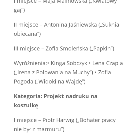
I miejsce – Maja Malinowska („Kwiatowy
gaj”)
II miejsce – Antonina Jaśniewska („Suknia
obiecana”)
III miejsce – Zofia Smoleńska („Papkin”)
Wyróżnienia:• ⁠Kinga Sobczyk •⁠ ⁠Lena Czapla
(„Irena z Polowania na Muchy”) •⁠ ⁠Zofia
Pogoda („Widoki na Wajdę”)
Kategoria: Projekt nadruku na
koszulkę
I miejsce – Piotr Harwig („Bohater pracy
nie był z marmuru”)