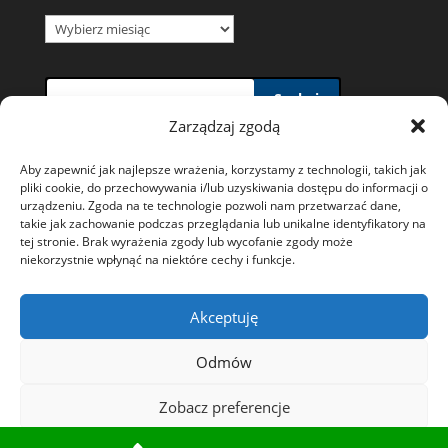
Archiwum
wiadomości
Szukaj
Zarządzaj zgodą
Aby zapewnić jak najlepsze wrażenia, korzystamy z technologii, takich jak
pliki cookie, do przechowywania i/lub uzyskiwania dostępu do informacji o
urządzeniu. Zgoda na te technologie pozwoli nam przetwarzać dane,
takie jak zachowanie podczas przeglądania lub unikalne identyfikatory na
Polityka prywatności i wykorzystywania plików
tej stronie. Brak wyrażenia zgody lub wycofanie zgody może
niekorzystnie wpłynąć na niektóre cechy i funkcje.
Cookies
Ochrona danych osobowych
Akceptuję
Polityka plików cookies (EU)
Odmów
Zobacz preferencje
Starostwo Powiatowe w Tarnowskich