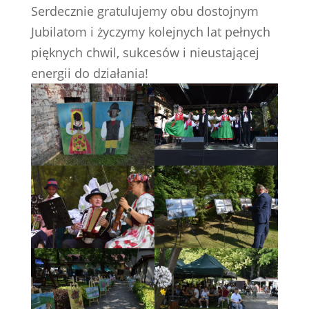
Serdecznie gratulujemy obu dostojnym
Jubilatom i życzymy kolejnych lat pełnych
pięknych chwil, sukcesów i nieustającej
energii do działania!