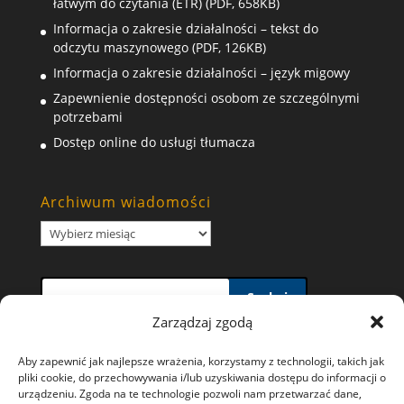
łatwym do czytania (ETR) (PDF, 658KB)
Informacja o zakresie działalności – tekst do
odczytu maszynowego (PDF, 126KB)
Informacja o zakresie działalności – język migowy
Zapewnienie dostępności osobom ze szczególnymi
potrzebami
Dostęp online do usługi tłumacza
Archiwum wiadomości
Archiwum
wiadomości
Szukaj
Zarządzaj zgodą
Aby zapewnić jak najlepsze wrażenia, korzystamy z technologii, takich jak
pliki cookie, do przechowywania i/lub uzyskiwania dostępu do informacji o
urządzeniu. Zgoda na te technologie pozwoli nam przetwarzać dane,