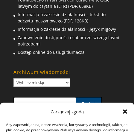
łatwym do czytania (ETR) (PDF, 658KB)
Informacja o zakresie działalności – tekst do
odczytu maszynowego (PDF, 126KB)
Informacja o zakresie działalności – język migowy
Zapewnienie dostępności osobom ze szczególnymi
potrzebami
Dostęp online do usługi tłumacza
Archiwum wiadomości
Archiwum
wiadomości
Szukaj
Zarządzaj zgodą
Aby zapewnić jak najlepsze wrażenia, korzystamy z technologii, takich jak
pliki cookie, do przechowywania i/lub uzyskiwania dostępu do informacji o