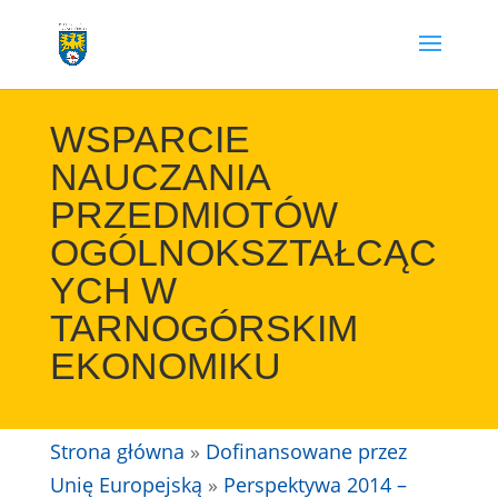
Przejdź
do
treści
WSPARCIE
NAUCZANIA
PRZEDMIOTÓW
OGÓLNOKSZTAŁCĄC
YCH W
TARNOGÓRSKIM
EKONOMIKU
Strona główna
»
Dofinansowane przez
Unię Europejską
»
Perspektywa 2014 –