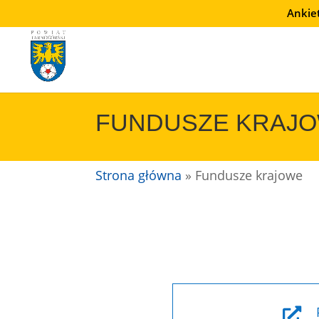
Przejdź
Ankie
do
treści
FUNDUSZE KRAJ
Strona główna
»
Fundusze krajowe
