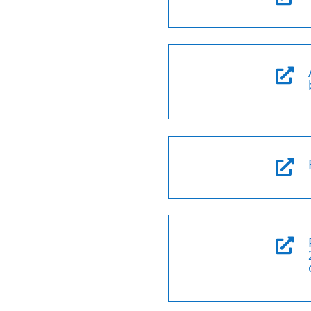


