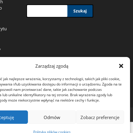
ch
o
Szukaj
zytu
y
Zarządzaj zgodą
 jak najlepsze wrażenia, korzystamy z technologii, takich jak pliki cookie,
ywania i/lub uzyskiwania dostępu do informacji o urządzeniu. Zgoda na te
 pozwoli nam przetwarzać dane, takie jak zachowanie podczas
 lub unikalne identyfikatory na tej stronie. Brak wyrażenia zgody lub
gody może niekorzystnie wpłynąć na niektóre cechy i funkcje.
kies (EU)
ceptuję
Odmów
Zobacz preferencje
Polityka plików cookies