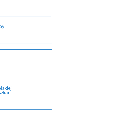
by
lskiej
szkań