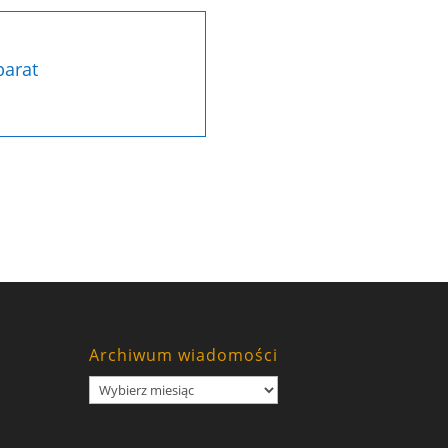
parat
Archiwum wiadomości
Archiwum
wiadomości