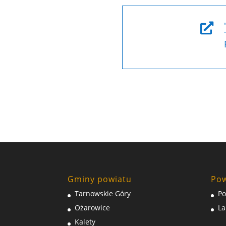

Gminy powiatu
Pow
Tarnowskie Góry
Po
Ożarowice
La
Kalety