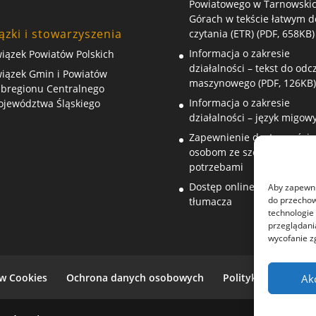
Powiatowego w Tarnowski
Górach w tekście łatwym d
ązki i stowarzyszenia
czytania (ETR) (PDF, 658KB)
Informacja o zakresie
iązek Powiatów Polskich
działalności – tekst do odc
iązek Gmin i Powiatów
maszynowego (PDF, 126KB)
bregionu Centralnego
Informacja o zakresie
jewództwa Śląskiego
działalności – język migow
Zapewnienie dostępności
osobom ze szczególnymi
potrzebami
Dostęp online do usługi
Aby zapewnić
do przechow
tłumacza
technologie
przeglądania
wycofanie z
ów Cookies
Ochrona danych osobowych
Polityka plików coo
Ak