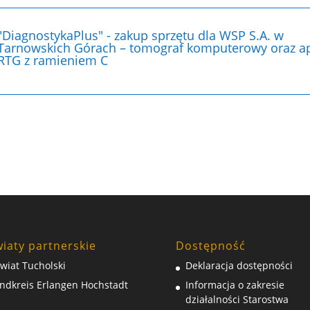
"DiagnostykaPlus" - zakup sprzętu dla WSP S.A. w
Tarnowskich Górach – tomograf komputerowy oraz a
RTG z ramieniem C
iaty partnerskie
Dostępność
wiat Tucholski
Deklaracja dostępności
ndkreis Erlangen Hochstadt
Informacja o zakresie
działalności Starostwa