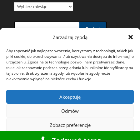
Archiwum
wiadomości
Szukaj
Zarządzaj zgodą
Aby zapewnić jak najlepsze wrażenia, korzystamy z technologii, takich jak
pliki cookie, do przechowywania i/lub uzyskiwania dostępu do informacji o
urządzeniu. Zgoda na te technologie pozwoli nam przetwarzać dane,
takie jak zachowanie podczas przeglądania lub unikalne identyfikatory na
Polityka prywatności i wykorzystywania plików
tej stronie. Brak wyrażenia zgody lub wycofanie zgody może
niekorzystnie wpłynąć na niektóre cechy i funkcje.
Cookies
Ochrona danych osobowych
Akceptuję
Polityka plików cookies (EU)
Odmów
Zobacz preferencje
Starostwo Powiatowe w Tarnowskich