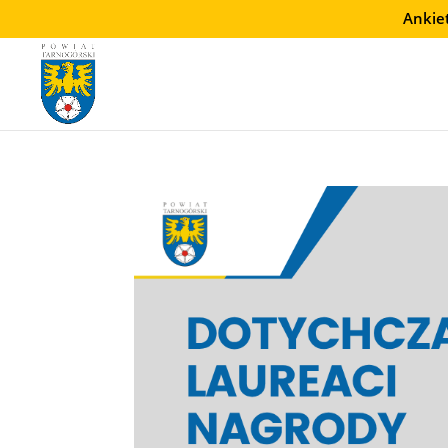
Przejdź
Ankie
do
treści