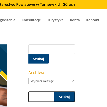
 Starostwo Powiatowe w Tarnowskich Górach
głoszenia
Konsultacje
Turystyka
Konta
Kontakt
Szukaj:
Archiwa
Archiwa
Szukaj